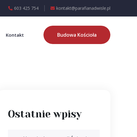
603 425 754
kontakt@parafianadwisle.pl
Budowa Kościoła
Kontakt
Ostatnie wpisy