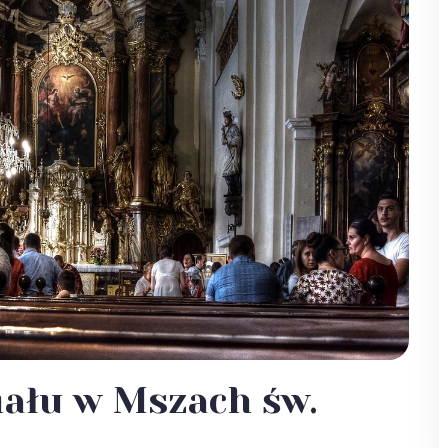
iału w Mszach św.