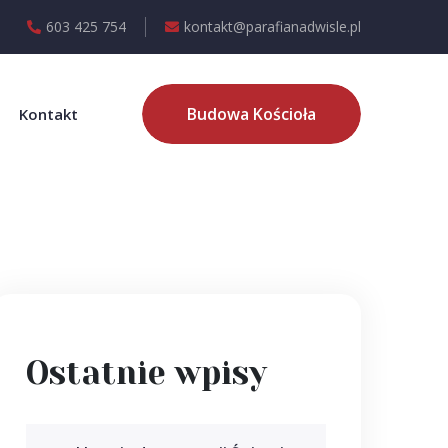
603 425 754
kontakt@parafianadwisle.pl
Budowa Kościoła
Kontakt
Ostatnie wpisy