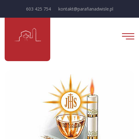
603 425 754
kontakt@parafianadwisle.pl