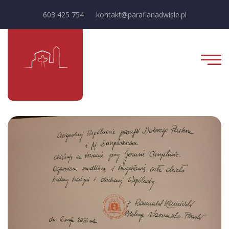
603 425 754
kontakt@parafianadwisle.pl