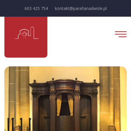
603 425 754
kontakt@parafianadwisle.pl