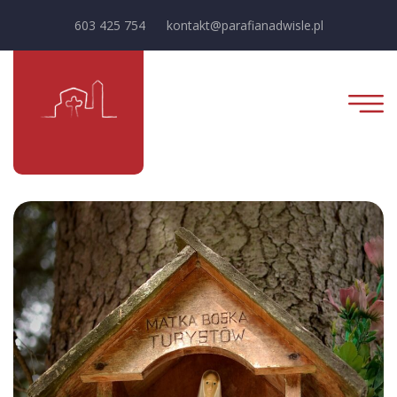
603 425 754
kontakt@parafianadwisle.pl