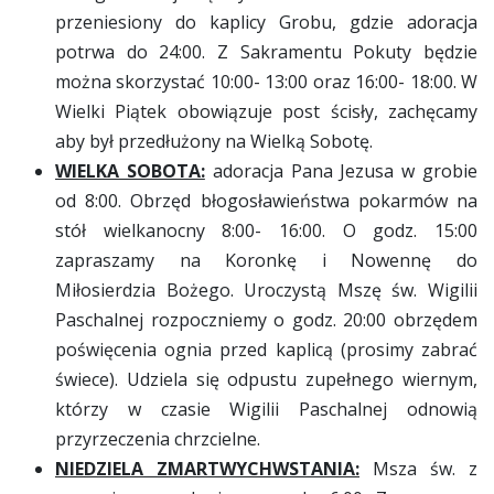
przeniesiony do kaplicy Grobu, gdzie adoracja
potrwa do 24:00. Z Sakramentu Pokuty będzie
można skorzystać 10:00- 13:00 oraz 16:00- 18:00. W
Wielki Piątek obowiązuje post ścisły, zachęcamy
aby był przedłużony na Wielką Sobotę.
WIELKA SOBOTA:
adoracja Pana Jezusa w grobie
od 8:00. Obrzęd błogosławieństwa pokarmów na
stół wielkanocny 8:00- 16:00. O godz. 15:00
zapraszamy na Koronkę i Nowennę do
Miłosierdzia Bożego. Uroczystą Mszę św. Wigilii
Paschalnej rozpoczniemy o godz. 20:00 obrzędem
poświęcenia ognia przed kaplicą (prosimy zabrać
świece). Udziela się odpustu zupełnego wiernym,
którzy w czasie Wigilii Paschalnej odnowią
przyrzeczenia chrzcielne.
NIEDZIELA ZMARTWYCHWSTANIA:
Msza św. z