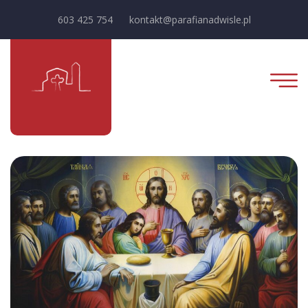
603 425 754
kontakt@parafianadwisle.pl