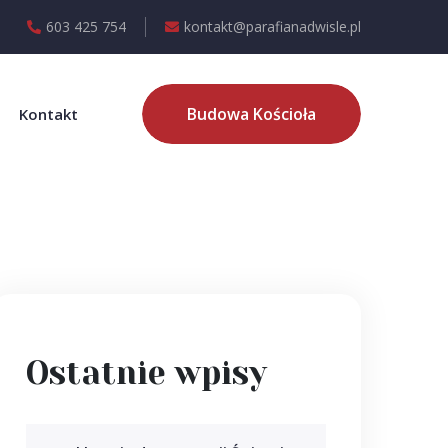
603 425 754
kontakt@parafianadwisle.pl
Budowa Kościoła
Kontakt
Ostatnie wpisy