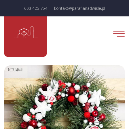
603 425 754
kontakt@parafianadwisle.pl