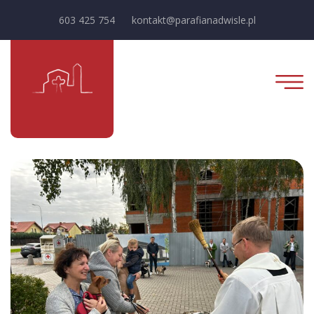
603 425 754
kontakt@parafianadwisle.pl