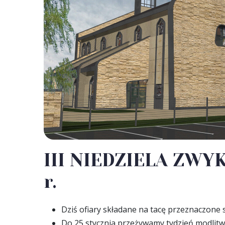
III NIEDZIELA ZWYK
r.
Dziś ofiary składane na tacę przeznaczone
Do 25 stycznia przeżywamy tydzień modlitw 