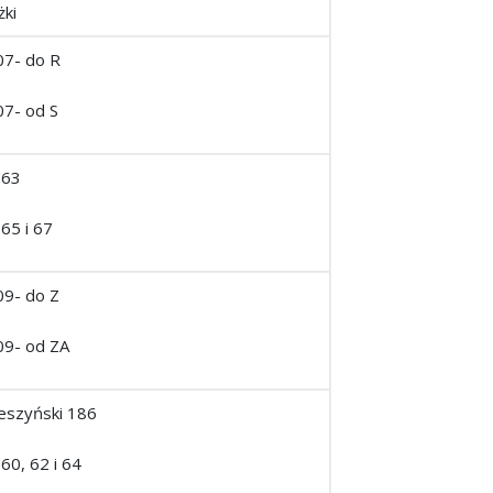
ki
107- do R
07- od S
 63
65 i 67
09- do Z
109- od ZA
zeszyński 186
60, 62 i 64