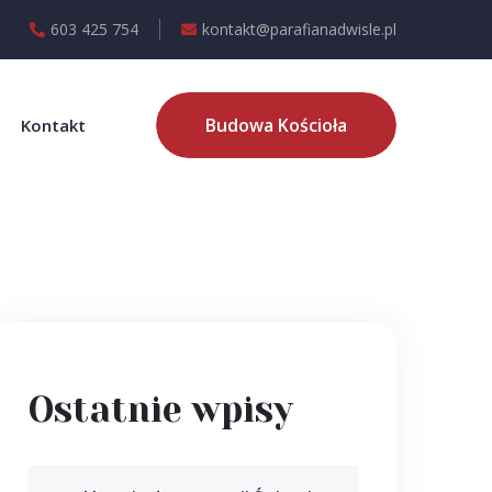
603 425 754
kontakt@parafianadwisle.pl
Budowa Kościoła
Kontakt
Ostatnie wpisy