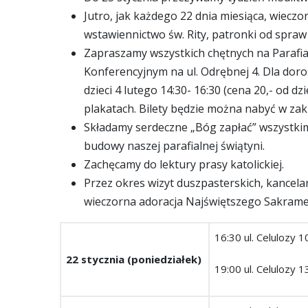
Jutro, jak każdego 22 dnia miesiąca, wiec
wstawiennictwo św. Rity, patronki od spraw
Zapraszamy wszystkich chętnych na Parafi
Konferencyjnym na ul. Odrębnej 4. Dla doros
dzieci 4 lutego 14:30- 16:30 (cena 20,- od d
plakatach. Bilety będzie można nabyć w zakry
Składamy serdeczne „Bóg zapłać” wszystkim 
budowy naszej parafialnej świątyni.
Zachęcamy do lektury prasy katolickiej.
Przez okres wizyt duszpasterskich, kancelar
wieczorna adoracja Najświętszego Sakramen
16:30 ul. Celulozy 1
22 stycznia (poniedziałek)
19:00 ul. Celulozy 1