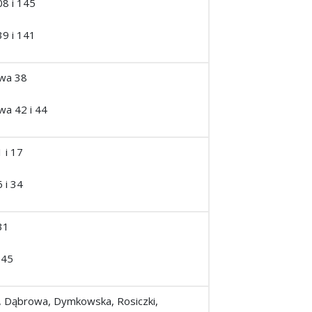
08 i 145
39 i 141
owa 38
wa 42 i 44
1 i 17
6 i 34
31
 45
a, Dąbrowa, Dymkowska, Rosiczki,