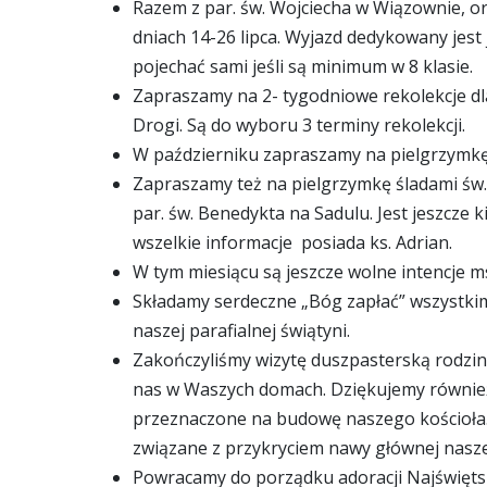
Razem z par. św. Wojciecha w Wiązownie, 
dniach 14-26 lipca. Wyjazd dedykowany jes
pojechać sami jeśli są minimum w 8 klasie.
Zapraszamy na 2- tygodniowe rekolekcje dla
Drogi. Są do wyboru 3 terminy rekolekcji.
W październiku zapraszamy na pielgrzymkę d
Zapraszamy też na pielgrzymkę śladami św. 
par. św. Benedykta na Sadulu. Jest jeszcze 
wszelkie informacje posiada ks. Adrian.
W tym miesiącu są jeszcze wolne intencje ms
Składamy serdeczne „Bóg zapłać” wszystkim
naszej parafialnej świątyni.
Zakończyliśmy wizytę duszpasterską rodzin n
nas w Waszych domach. Dziękujemy również 
przeznaczone na budowę naszego kościoła.
związane z przykryciem nawy głównej naszej
Powracamy do porządku adoracji Najświęts