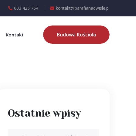
603 425 754
kontakt@parafianadwisle.pl
Budowa Kościoła
Kontakt
Ostatnie wpisy