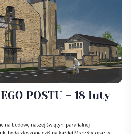
EGO POSTU – 18 luty
e na budowę naszej świątyni parafialnej.
uki będą głoszone dziś na każdej Mszy św. oraz w