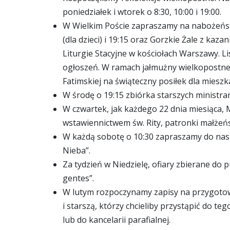
poniedziałek i wtorek o 8:30, 10:00 i 19:00.
W Wielkim Poście zapraszamy na nabożeńst
(dla dzieci) i 19:15 oraz Gorzkie Żale z ka
Liturgie Stacyjne w kościołach Warszawy. Li
ogłoszeń. W ramach jałmużny wielkopostnej
Fatimskiej na świąteczny posiłek dla miesz
W środę o 19:15 zbiórka starszych ministr
W czwartek, jak każdego 22 dnia miesiąca,
wstawiennictwem św. Rity, patronki małżeńs
W każdą sobotę o 10:30 zapraszamy do nasze
Nieba”.
Za tydzień w Niedzielę, ofiary zbierane do
gentes”.
W lutym rozpoczynamy zapisy na przygotow
i starszą, którzy chcieliby przystąpić do t
lub do kancelarii parafialnej.