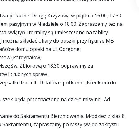
wa pokutne: Drogę Krzyżową w piątki o 16:00, 17:30
zaniem pasyjnym w Niedziele o 18:00. Zapraszamy też na
sta świątyń i terminy są umieszczone na tablicy
 można składać ofiary do puszki przy figurze MB
kańców domu opieki na ul. Odrębnej.
antów (kardynałów)
 Mszę św. Zbiorową o 18:30 odprawimy za
tw i trudnych spraw.
j salki dzieci 4- 10 lat na spotkanie „Kredkami do
 puszek będą przeznaczone na dzieło misyjne „Ad
anie do Sakramentu Bierzmowania. Młodzież z klas 8
ego Sakramentu, zapraszamy po Mszy św. do zakrystii