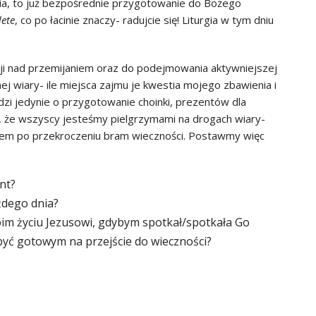
nia, to już bezpośrednie przygotowanie do Bożego
ete
, co po łacinie znaczy- radujcie się! Liturgia w tym dniu
sji nad przemijaniem oraz do podejmowania aktywniejszej
ej wiary- ile miejsca zajmu je kwestia mojego zbawienia i
hodzi jedynie o przygotowanie choinki, prezentów dla
ie, że wszyscy jesteśmy pielgrzymami na drogach wiary-
usem po przekroczeniu bram wieczności. Postawmy więc
nt?
ażdego dnia?
m życiu Jezusowi, gdybym spotkał/spotkała Go
y być gotowym na przejście do wieczności?