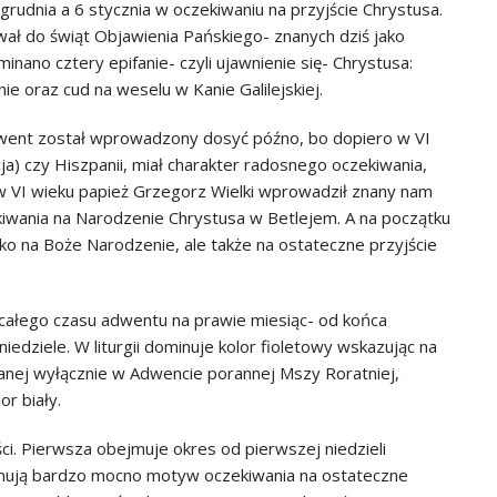
rudnia a 6 stycznia w oczekiwaniu na przyjście Chrystusa.
ał do świąt Objawienia Pańskiego- znanych dziś jako
nano cztery epifanie- czyli ujawnienie się- Chrystusa:
e oraz cud na weselu w Kanie Galilejskiej.
went został wprowadzony dosyć późno, bo dopiero w VI
ja) czy Hiszpanii, miał charakter radosnego oczekiwania,
o w VI wieku papież Grzegorz Wielki wprowadził znany nam
ekiwania na Narodzenie Chrystusa w Betlejem. A na początku
lko na Boże Narodzenie, ale także na ostateczne przyjście
u całego czasu adwentu na prawie miesiąc- od końca
edziele. W liturgii dominuje kolor fioletowy wskazując na
ianej wyłącznie w Adwencie porannej Mszy Roratniej,
or biały.
ci. Pierwsza obejmuje okres od pierwszej niedzieli
ejmują bardzo mocno motyw oczekiwania na ostateczne