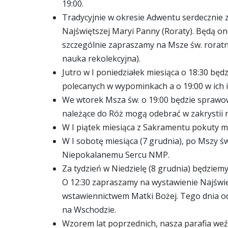
19:00.
Tradycyjnie w okresie Adwentu serdecznie 
Najświętszej Maryi Panny (Roraty). Będą on
szczególnie zapraszamy na Msze św. roratni
nauka rekolekcyjna).
Jutro w I poniedziałek miesiąca o 18:30 będ
polecanych w wypominkach a o 19:00 w ich 
We wtorek Msza św. o 19:00 będzie sprawow
należące do Róż mogą odebrać w zakrystii r
W I piątek miesiąca z Sakramentu pokuty m
W I sobotę miesiąca (7 grudnia), po Mszy ś
Niepokalanemu Sercu NMP.
Za tydzień w Niedzielę (8 grudnia) będzie
O 12:30 zapraszamy na wystawienie Najświ
wstawiennictwem Matki Bożej. Tego dnia od
na Wschodzie.
Wzorem lat poprzednich, nasza parafia weźm