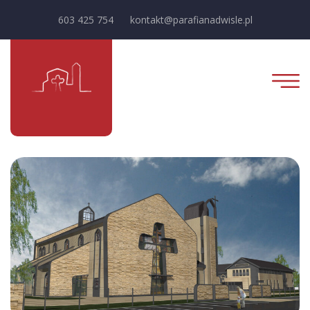
603 425 754
kontakt@parafianadwisle.pl