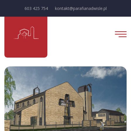
603 425 754
kontakt@parafianadwisle.pl