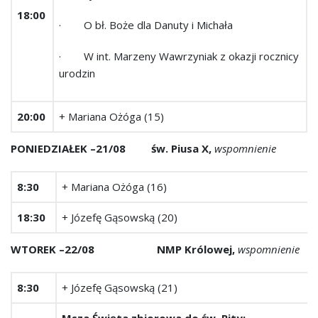
18:00
· O bł. Boże dla Danuty i Michała
· W int. Marzeny Wawrzyniak z okazji rocznicy
urodzin
20:00
+ Mariana Ożóga (15)
PONIEDZIAŁEK –21/08 św. Piusa X,
wspomnienie
8:30
+ Mariana Ożóga (16)
18:30
+ Józefę Gąsowską (20)
WTOREK –22/08 NMP Królowej,
wspomnienie
8:30
+ Józefę Gąsowską (21)
Msza Święta zbiorowa do św. Rity: