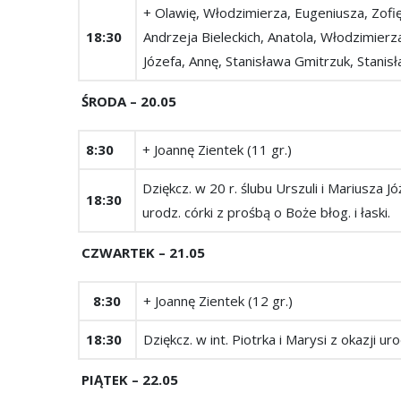
+ Olawię, Włodzimierza, Eugeniusza, Zofi
18:30
Andrzeja Bieleckich, Anatola, Włodzimierza
Józefa, Annę, Stanisława Gmitrzuk, Stanis
ŚRODA – 20.05
8:30
+ Joannę Zientek (11 gr.)
Dziękcz. w 20 r. ślubu Urszuli i Mariusza
18:30
urodz. córki z prośbą o Boże błog. i łaski.
CZWARTEK ­– 21.05
8:30
+ Joannę Zientek (12 gr.)
18:30
Dziękcz. w int. Piotrka i Marysi z okazji ur
PIĄTEK – 22.05