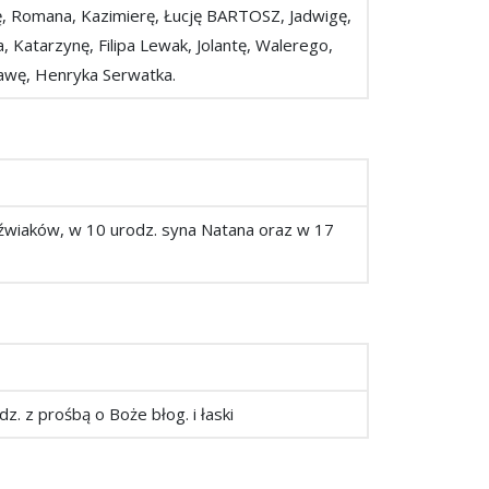
ę, Romana, Kazimierę, Łucję BARTOSZ, Jadwigę,
, Katarzynę, Filipa Lewak, Jolantę, Walerego,
ławę, Henryka Serwatka.
 Jóźwiaków, w 10 urodz. syna Natana oraz w 17
odz. z prośbą o Boże błog. i łaski