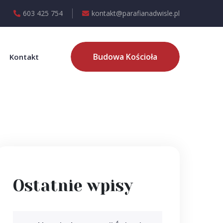
603 425 754
kontakt@parafianadwisle.pl
Budowa Kościoła
Kontakt
Ostatnie wpisy