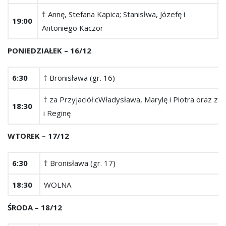
† Annę, Stefana Kapica; Stanisłwa, Józefę i
19:00
Antoniego Kaczor
PONIEDZIAŁEK – 16/12
6:30
† Bronisława (gr. 16)
† za Przyjaciół:cWładysława, Marylę i Piotra oraz za 
18:30
i Reginę
WTOREK – 17/12
6:30
† Bronisława (gr. 17)
18:30
WOLNA
ŚRODA – 18/12