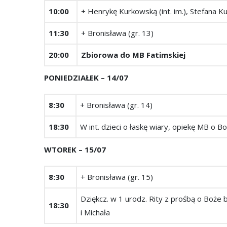
10:00
+ Henrykę Kurkowską (int. im.), Stefana K
11:30
+ Bronisława (gr. 13)
20:00
Zbiorowa do MB Fatimskiej
PONIEDZIAŁEK – 14/07
8:30
+ Bronisława (gr. 14)
18:30
W int. dzieci o łaskę wiary, opiekę MB o B
WTOREK – 15/07
8:30
+ Bronisława (gr. 15)
Dziękcz. w 1 urodz. Rity z prośbą o Boże bł
18:30
i Michała