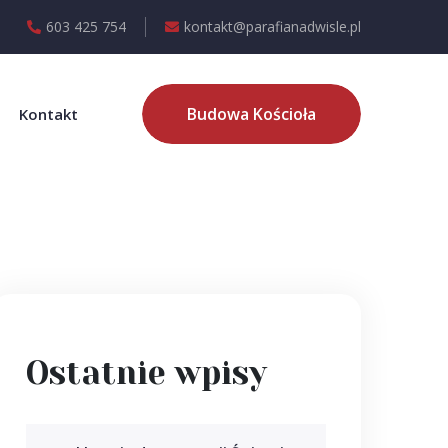
603 425 754
kontakt@parafianadwisle.pl
Budowa Kościoła
Kontakt
Ostatnie wpisy