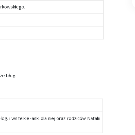
urkowskiego.
oże błog.
og. i wszelkie łaski dla niej oraz rodziców Natalii