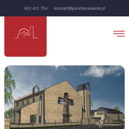
603 425 754
kontakt@parafianadwisle.pl