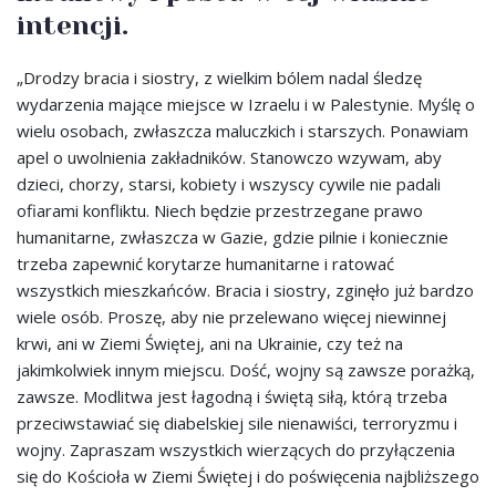
intencji.
„Drodzy bracia i siostry, z wielkim bólem nadal śledzę
wydarzenia mające miejsce w Izraelu i w Palestynie. Myślę o
wielu osobach, zwłaszcza maluczkich i starszych. Ponawiam
apel o uwolnienia zakładników. Stanowczo wzywam, aby
dzieci, chorzy, starsi, kobiety i wszyscy cywile nie padali
ofiarami konfliktu. Niech będzie przestrzegane prawo
humanitarne, zwłaszcza w Gazie, gdzie pilnie i koniecznie
trzeba zapewnić korytarze humanitarne i ratować
wszystkich mieszkańców. Bracia i siostry, zginęło już bardzo
wiele osób. Proszę, aby nie przelewano więcej niewinnej
krwi, ani w Ziemi Świętej, ani na Ukrainie, czy też na
jakimkolwiek innym miejscu. Dość, wojny są zawsze porażką,
zawsze. Modlitwa jest łagodną i świętą siłą, którą trzeba
przeciwstawiać się diabelskiej sile nienawiści, terroryzmu i
wojny. Zapraszam wszystkich wierzących do przyłączenia
się do Kościoła w Ziemi Świętej i do poświęcenia najbliższego