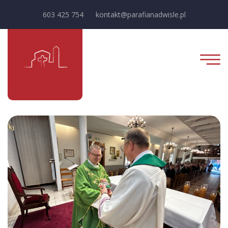
603 425 754
kontakt@parafianadwisle.pl