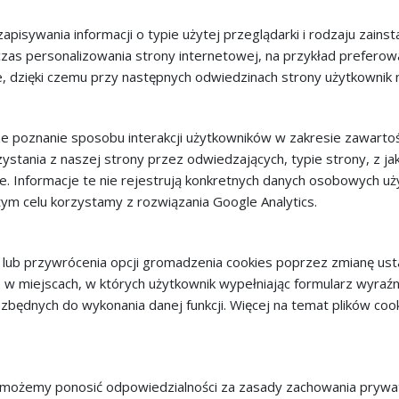
 zapisywania informacji o typie użytej przeglądarki i rodzaju z
as personalizowania strony internetowej, na przykład preferowaną
, dzięki czemu przy następnych odwiedzinach strony użytkownik n
psze poznanie sposobu interakcji użytkowników w zakresie zawarto
tania z naszej strony przez odwiedzających, typie strony, z jaki
ie. Informacje te nie rejestrują konkretnych danych osobowych uż
ym celu korzystamy z rozwiązania Google Analytics.
a lub przywrócenia opcji gromadzenia cookies poprzez zmianę u
e w miejscach, w których użytkownik wypełniając formularz wyraź
będnych do wykonania danej funkcji. Więcej na temat plików cook
e możemy ponosić odpowiedzialności za zasady zachowania prywa