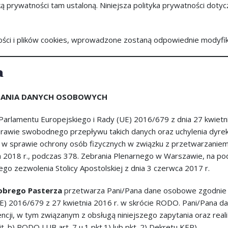
yką prywatności tam ustaloną. Niniejsza polityka prywatności doty
ości i plików cookies, wprowadzone zostaną odpowiednie modyfi
h
ZANIA DANYCH OSOBOWYCH
rlamentu Europejskiego i Rady (UE) 2016/679 z dnia 27 kwietni
rawie swobodnego przepływu takich danych oraz uchylenia dyre
ny w sprawie ochrony osób fizycznych w związku z przetwarzanie
ca 2018 r., podczas 378. Zebrania Plenarnego w Warszawie, na 
ego zezwolenia Stolicy Apostolskiej z dnia 3 czerwca 2017 r.
obrego Pasterza
przetwarza Pani/Pana dane osobowe zgodnie z ar
UE) 2016/679 z 27 kwietnia 2016 r. w skrócie RODO. Pani/Pana 
ji, w tym związanym z obsługą niniejszego zapytania oraz reali
lit. b) RODO LUB art. 7 u.1 pkt.1) lub pkt. 2) Dekretu KEP).