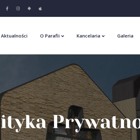
Aktualności
O Parafii
Kancelaria
Galeria
lityka Prywatno