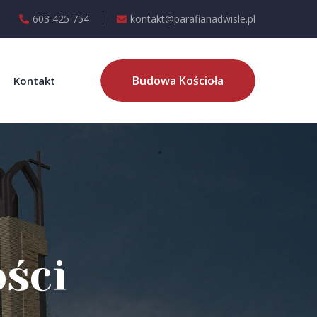
603 425 754
kontakt@parafianadwisle.pl
Budowa Kościoła
Kontakt
ści