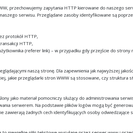
WWW, przechowujemy zapytania HTTP kierowane do naszego serwe
ne naszego serwisu. Przeglądane zasoby identyfikowane są poprz
rzez protokół HTTP,
 transakcji HTTP,
ytkownika (referer link) – w przypadku gdy przejście do strony n
glądającymi naszą stronę. Dla zapewnienia jak najwyższej jakości 
ciej, jakie przeglądarki stron WWW są stosowane, czy struktura st
ony jako materiał pomocniczy służący do administrowania serwis
wania serwerem. Na podstawie plików logów mogą być generowan
ie zawierają żadnych cech identyfikujących osoby odwiedzające s
 Są to niewielkie pliki tekstowe wysyłane przez serwer www i 