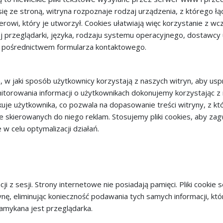
ię ze stroną, witryna rozpoznaje rodzaj urządzenia, z którego łą
werowi, który je utworzył. Cookies ułatwiają więc korzystanie z 
przeglądarki, języka, rodzaju systemu operacyjnego, dostawcy us
 za pośrednictwem formularza kontaktowego.
 w jaki sposób użytkownicy korzystają z naszych witryn, aby us
torowania informacji o użytkownikach dokonujemy korzystając z na
kuje użytkownika, co pozwala na dopasowanie treści witryny, z kt
e skierowanych do niego reklam. Stosujemy pliki cookies, aby 
w celu optymalizacji działań.
i z sesji. Strony internetowe nie posiadają pamięci. Pliki cookie 
ę, eliminując konieczność podawania tych samych informacji, któr
 zamykana jest przeglądarka.