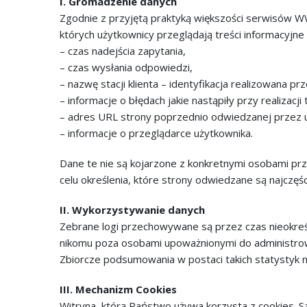
I. Gromadzenie danych
Zgodnie z przyjętą praktyką większości serwisów 
których użytkownicy przeglądają treści informacyj
– czas nadejścia zapytania,
– czas wysłania odpowiedzi,
– nazwę stacji klienta – identyfikacja realizowana p
– informacje o błędach jakie nastąpiły przy realizacji
– adres URL strony poprzednio odwiedzanej przez uż
– informacje o przeglądarce użytkownika.
Dane te nie są kojarzone z konkretnymi osobami prze
celu określenia, które strony odwiedzane są najczęś
II. Wykorzystywanie danych
Zebrane logi przechowywane są przez czas nieokreśl
nikomu poza osobami upoważnionymi do administro
Zbiorcze podsumowania w postaci takich statystyk n
III. Mechanizm Cookies
Witryna, którą Państwo używa korzysta z cookies.