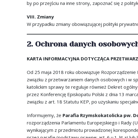
by po przejściu na inne strony, zapoznać się z polit
VIII. Zmiany
W przypadku zmiany obowiązującej polityki prywatn
2. Ochrona danych osobowyc
KARTA INFORMACYJNA DOTYCZĄCA PRZETWAR
Od 25 maja 2018 roku obowiązuje Rozporządzenie Pa
związku z przetwarzaniem danych osobowych i w sp
katolickim sprawy te reguluje również Dekret ogól
przez Konferencję Episkopatu Polski z dnia 13 mar
związku z art. 18 Statutu KEP, po uzyskaniu specjaln
Informujemy, że
Parafia Rzymskokatolicka pw. D
rozporządzenia Parlamentu Europejskiego i Rady (
wynikającym z przedmiotu prowadzonej korespondenc
przez parafię (podstawy prawne: art. 6 u.1. lit a) lub 