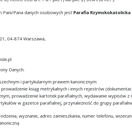
em Pani/Pana danych osobowych jest
Parafia Rzymskokatolicka
/21, 04-874 Warszawa,
sle.pl
rony Danych.
wszechnym i partykularnym prawem kanonicznym:
n, prowadzenie ksiąg metrykalnych i innych rejestrów (dokumenta
ym, prowadzenie kartotek parafialnych, wydawanie wypisów z rej
rtykułów w gazetce parafialnej, przynależność do grupy parafialne
rodzenia, wyznanie, adres zamieszkania, numer telefonu, wizerun
anoniczną